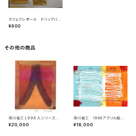
カフェクレオール ドリップバッ
グ
¥600
その他の商品
染川省三１９９８ 人シリーズ版
染川省三 1999アクリル絵画
画 3
2
¥20,000
¥18,000