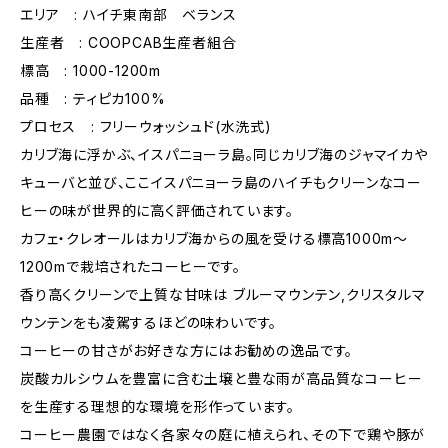
エリア : ハイチ東南部 ベランス
生産者 : COOPCAB生産者組合
標高 : 1000-1200m
品種 : ティピカ100%
プロセス : フリーウォッシュド(水洗式)
カリブ海に浮かぶ、イスパニョーラ島。同じカリブ海のジャマイカや
キューバと並び、ここイスパニョーラ島のハイチもクリーンなコー
ヒーの味が世界的に高く評価されています。
カフェ・クレオールはカリブ海からの風を受ける標高1000m～
1200mで栽培されたコーヒーです。
香り高くクリーンで上質な甘味は ブルーマウンテン,クリスタルマ
ウンテンをも凌駕するほどの味わいです。
コーヒーの甘さがお好きな方にはお勧めの逸品です。
炭酸カルシウムを豊富に含む土壌と豊な雨が高品質なコーヒー
を生産する理想的な環境を形作っています。
コーヒー農園ではなく各家々の庭に植えられ、その下で鶏や豚が