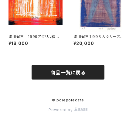
染川省三 1999アクリル絵画
染川省三１９９８ 人シリーズ版
4
画 1
¥18,000
¥20,000
商品一覧に戻る
© polepolecafe
Powered by