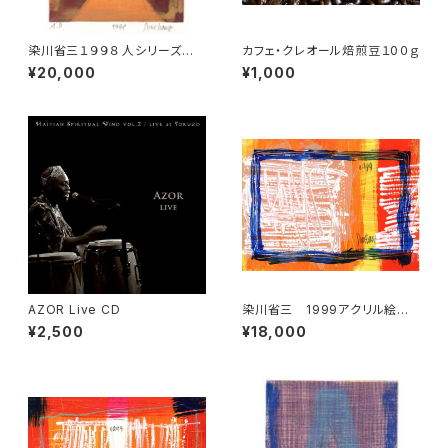
染川省三１９９８ 人シリーズ版
カフェ・クレオール焙煎豆１0０ｇ
画 3
¥20,000
¥1,000
AZOR Live CD
染川省三 1999アクリル絵画
5
¥2,500
¥18,000