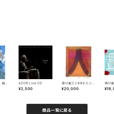
 絵画
AZOR Live CD
染川省三１９９８ 人シリ
染川省
ーズ版画 3
ル絵画
¥2,500
¥20,000
¥18,
商品一覧に戻る