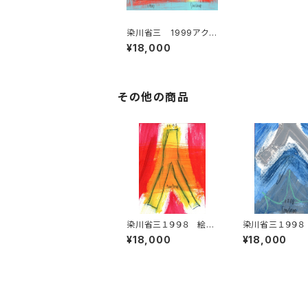
染川省三 1999アクリ
ル絵画 3
¥18,000
その他の商品
染川省三１９９８ 絵画
染川省三１９９８
人シリーズ 5
人シリーズ 4
¥18,000
¥18,000