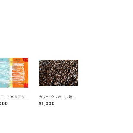
三 1999アクリ
カフェ・クレオール焙煎
 2
豆１0０ｇ
000
¥1,000