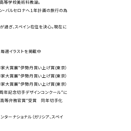
業高等学校美術科教諭。
イン・バルセロナへ１年計画の旅行の為
間が過ぎ、スペイン在住を決心。現在に
に毎週イラストを掲載中
作家大賞展"伊勢丹買い上げ賞(東京）
作家大賞展"伊勢丹買い上げ賞(東京）
作家大賞展"伊勢丹買い上げ賞(東京）
０周年記念切手デザインコンクール”に
権高等弁務官賞”受賞 同年切手化
ンターナショナル（ガリシア、スペイ