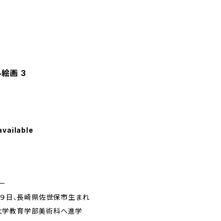
絵画 3
available
ー
１９日、長崎県佐世保市生まれ
大学教育学部美術科へ進学