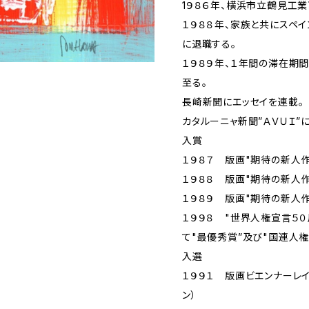
1９８６年、横浜市立鶴見工
１９８８年、家族と共にスペ
に退職する。
１９８９年、１年間の滞在期
至る。
長崎新聞にエッセイを連載。
カタルーニャ新聞”ＡＶＵＩ”
入賞
１９８７ 版画"期待の新人
１９８８ 版画"期待の新人
１９８９ 版画"期待の新人
１９９８ "世界人権宣言５
て"最優秀賞”及び"国連人
入選
１９９１ 版画ビエンナーレイ
ン）