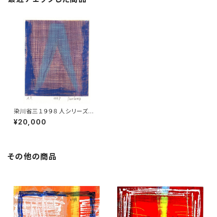
染川省三１９９８ 人シリーズ版
画 1
¥20,000
その他の商品