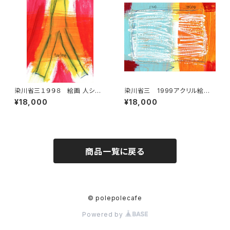
染川省三１９９８ 絵画 人シリ
染川省三 1999アクリル絵画
ーズ 5
2
¥18,000
¥18,000
商品一覧に戻る
© polepolecafe
Powered by