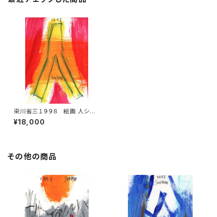
染川省三１９９８ 絵画 人シリ
ーズ 5
¥18,000
その他の商品