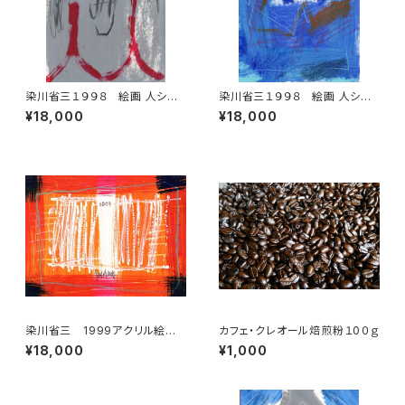
染川省三１９９８ 絵画 人シリ
染川省三１９９８ 絵画 人シリ
ーズ 3
ーズ 6
¥18,000
¥18,000
染川省三 1999アクリル絵画
カフェ・クレオール焙煎粉１0０ｇ
4
¥18,000
¥1,000