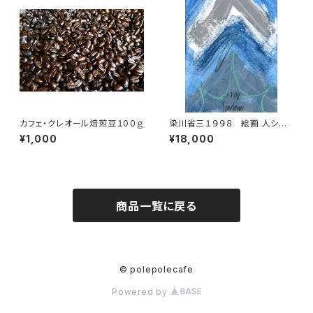
カフェ・クレオール焙煎豆１0０ｇ
染川省三１９９８ 絵画 人シリ
ーズ 4
¥1,000
¥18,000
商品一覧に戻る
© polepolecafe
Powered by