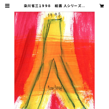
染川省三１９９８ 絵画 人シリーズ 5
| polepolecafe